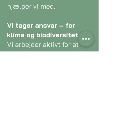
hjælper vi med.
Vi tager ansvar – for
klima og biodiversitet
Vi arbejder aktivt for at
mindske miljøpåvirkningen
og skabe reel forskel.
Vores mål er at reducere
CO₂-aftrykket for både
vores kunder og os selv.
Plast er ikke problemet –
det er måden, vi håndterer
det på. Når plast
genanvendes ansvarligt,