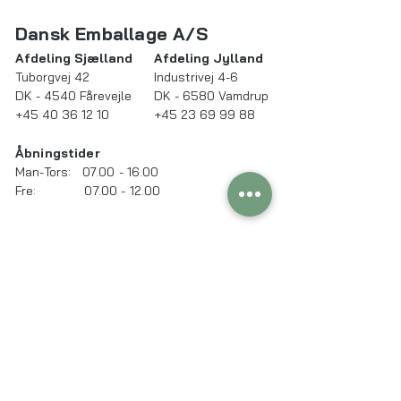
Dansk Emballage A/S
Afdeling Sjælland​​
Afdeling Jylland​
Tuborgvej 42
Industrivej 4-6
DK - 4540 Fårevejle
DK - 6580 Vamdrup
+45 40 36 12 10
+45 23 69 99 88
Åbningstider
Man-Tors: 07.00 - 16.00
Fre:
07.00 - 12.00
Kundeservice
info@danskemballage.dk
Salgsafdelingen
salg@danskemballage.dk
Hjælp og information
Om Dansk Emballage A/S