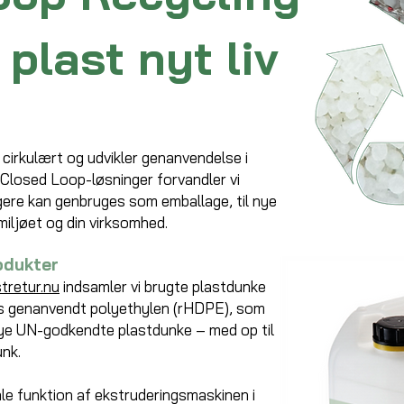
r plast nyt liv
irkulært og udvikler genanvendelse i
Closed Loop-løsninger forvandler vi
gere kan genbruges som emballage, til nye
miljøet og din virksomhed.
rodukter
tretur.nu
indsamler vi brugte plastdunke
ts genanvendt polyethylen (rHDPE), som
nye UN-godkendte plastdunke – med op til
unk.
ale funktion af ekstruderingsmaskinen i