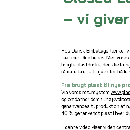
– vi give
Hos Dansk Emballage tænker vi c
takt med dine behov. Med vores 
brugte plastdunke, der ikke læn
råmaterialer – til gavn for både 
Fra brugt plast til nye p
Via vores retursystem
www.plas
og omdanner dem til højkvalite
genanvendes til produktion af 
40 % genanvendt plast i hver d
I denne video viser vi den centr