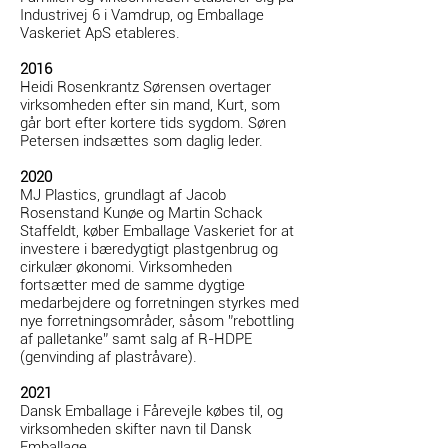
Industrivej 6 i Vamdrup, og Emballage
Vaskeriet ApS etableres.
2016
Heidi Rosenkrantz Sørensen overtager
virksomheden efter sin mand, Kurt, som
går bort efter kortere tids sygdom. Søren
Petersen indsættes som daglig leder.
2020
MJ Plastics, grundlagt af Jacob
Rosenstand Kunøe og Martin Schack
Staffeldt, køber Emballage Vaskeriet for at
investere i bæredygtigt plastgenbrug og
cirkulær økonomi. Virksomheden
fortsætter med de samme dygtige
medarbejdere og forretningen styrkes med
nye forretningsområder, såsom ”rebottling
af palletanke” samt salg af R-HDPE
(genvinding af plastråvare).
2021
Dansk Emballage i Fårevejle købes til, og
virksomheden skifter navn til Dansk
Emballage.