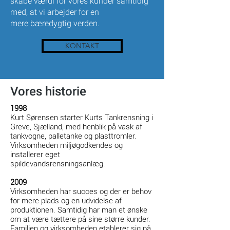
skabe værdi for vores kunder samtidig
med, at vi arbejder for en
mere
bæredygtig verden.
KONTAKT
Vores historie
1998
Kurt Sørensen starter Kurts Tankrensning i
Greve, Sjælland, med henblik på vask af
tankvogne, palletanke og plasttromler.
Virksomheden miljøgodkendes og
installerer eget
spildevandsrensningsanlæg.
2009
Virksomheden har succes og der er behov
for mere plads og en udvidelse af
produktionen. Samtidig har man et ønske
om at være tættere på sine større kunder.
Familien og virksomheden etablerer sig på