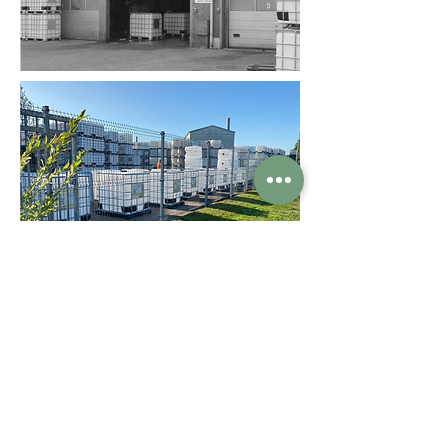
Dansk Emballage A/S
Afdeling Sjælland​​
Afdeling Jylland​
Tuborgvej 42
Industrivej 4-6
DK - 4540 Fårevejle
DK - 6580 Vamdrup
+45 40 36 12 10
+45 23 69 99 88