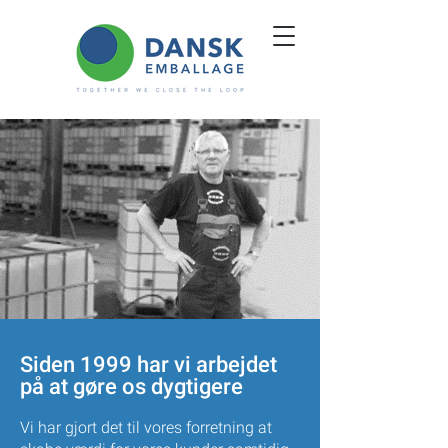
Siden 1999 har vi arbejdet
på at gøre
os dygtigere
Vi har gjort det til vores forretning at