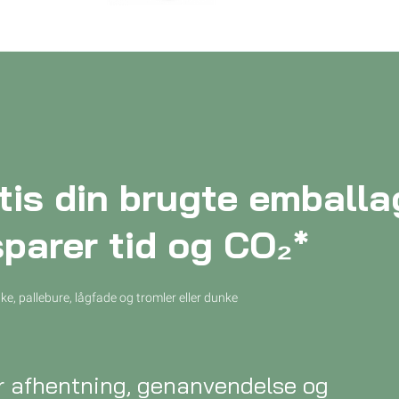
atis din brugte emballa
sparer tid og CO₂*
nke, pallebure, lågfade og tromler eller dunke
or afhentning, genanvendelse og