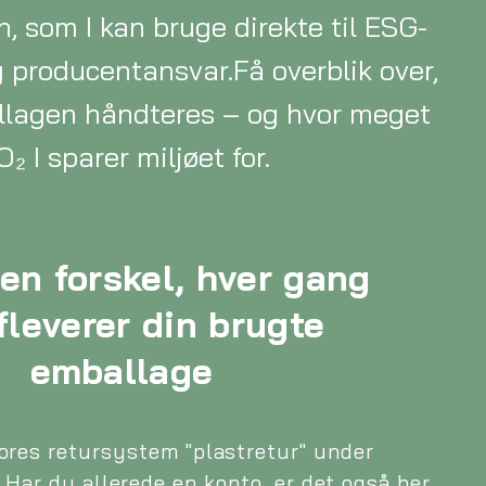
 som I kan bruge direkte til ESG-
 producentansvar.Få overblik over,
lagen håndteres – og hvor meget
₂ I sparer miljøet for.
en forskel, hver gang
fleverer din brugte
emballage
vores retursystem "plastretur" under
. Har du allerede en konto, er det også her