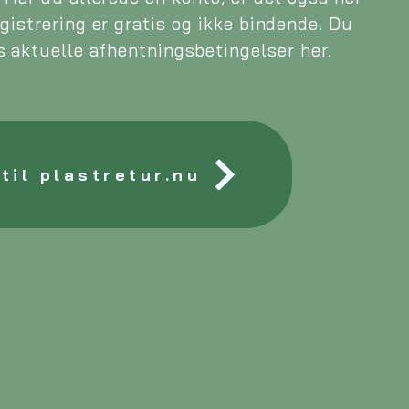
gistrering er gratis og ikke bindende. Du
es aktuelle afhentningsbetingelser
her
.
til plastretur.nu