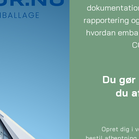
dokumentation,
rapportering og
hvordan embal
CO
Du gør 
du a
Opret dig i 
bestil afhentning