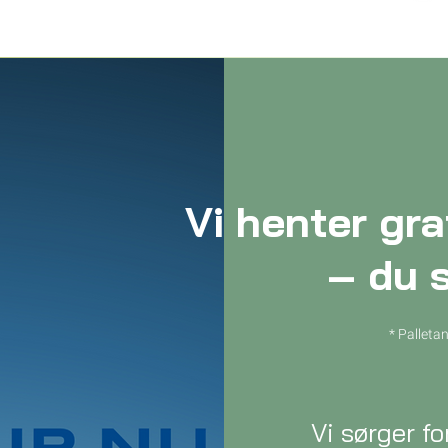
Vi henter gr
– du 
* Palleta
Vi sørger f