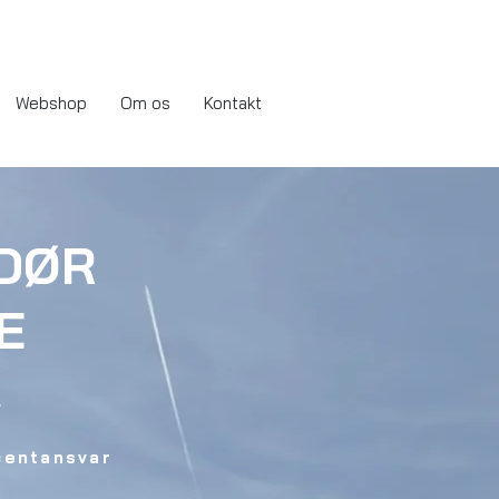
Webshop
Om os
Kontakt
DØR
E
l
centansvar