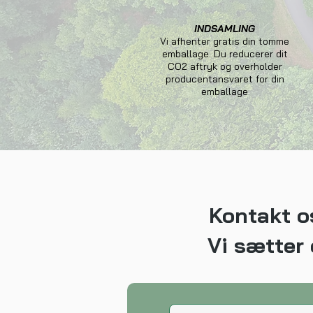
INDSAMLING
Vi afhenter gratis din tomme
emballage. Du reducerer dit
CO2 aftryk og overholder
producentansvaret for din
emballage
Kontakt os
Vi sætter 